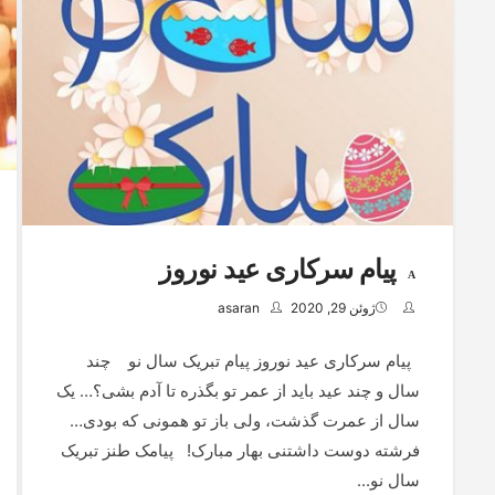
پیام سركاری عيد نوروز
ژوئن 29, 2020
asaran
پیام سركاری عيد نوروز پیام تبریک سال نو چند
سال و چند عید باید از عمر تو بگذره تا آدم بشی؟… یک
سال از عمرت گذشت، ولی باز تو همونی که بودی…
فرشته دوست داشتنی بهار مبارک! پیامک طنز تبریک
سال نو...