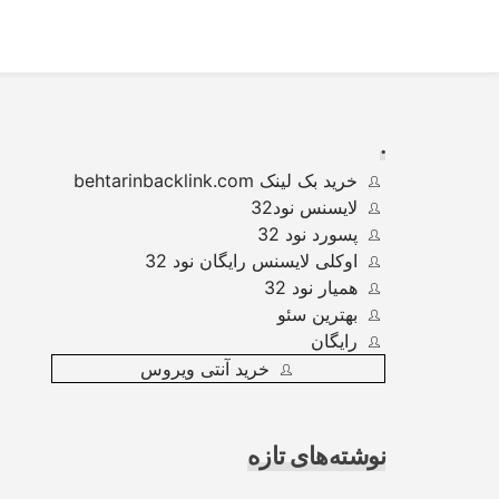
Ski
t
conten
.
خرید بک لینک behtarinbacklink.com
لایسنس نود32
پسورد نود 32
اوکلی لایسنس رایگان نود 32
همیار نود 32
بهترین سئو
رایگان
خرید آنتی ویروس
نوشته‌های تازه