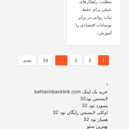
مطلب، راهکارهای
عملی برای حفظ
ثبات روانی در برابر
نوسانات اقتصادی را
آموزش...
صفحه‌بندی
1
2
3
…
34
بعدی
نوشته‌ها
.
خرید بک لینک behtarinbacklink.com
لایسنس نود32
پسورد نود 32
اوکلی لایسنس رایگان نود 32
همیار نود 32
بهترین سئو