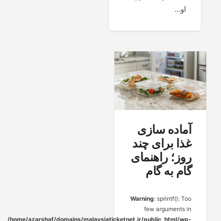
او...
آماده سازی
غذا برای چند
روز؛ راهنمای
گام به گام
Warning
: sprintf(): Too
few arguments in
/home/azarshaf/domains/malaysiaticketnet.ir/public_html/wp-