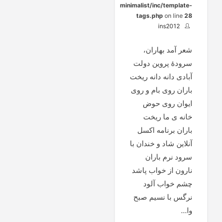
minimalist/inc/template-
tags.php
on line
28
ins2012
شعر آمد بهاران،
سرودۀ پروین دولت
آبادی دانه دانه ریخت
باران روی بام و روی
ایوان روی حوض
خانه ی ما ریخت
باران برنامه اکسل
آنلاین شاد و خندان با
سرود نرم باران
نارون از خواب پاشد
چشم خواب آلود
نرگس با نسیم صبح
وا...