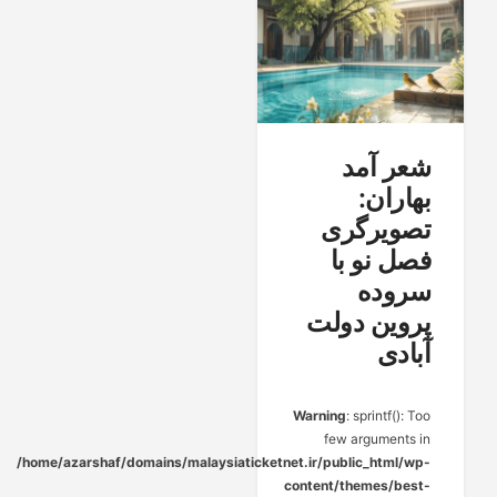
شعر آمد
بهاران:
تصویرگری
فصل نو با
سروده
پروین دولت
آبادی
Warning
: sprintf(): Too
few arguments in
/home/azarshaf/domains/malaysiaticketnet.ir/public_html/wp-
content/themes/best-