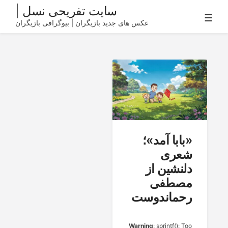
Ski
سایت تفریحی نسل |
☰
t
عکس های جدید بازیگران | بیوگرافی بازیگران
conten
«بابا آمد»؛
شعری
دلنشین از
مصطفی
رحماندوست
Warning
: sprintf(): Too