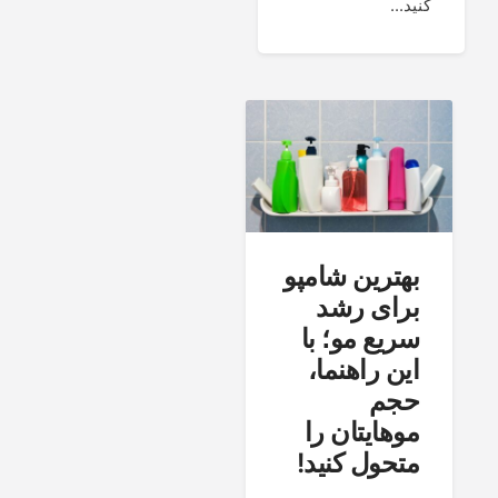
کنید...
بهترین شامپو
برای رشد
سریع مو؛ با
این راهنما،
حجم
موهایتان را
متحول کنید!