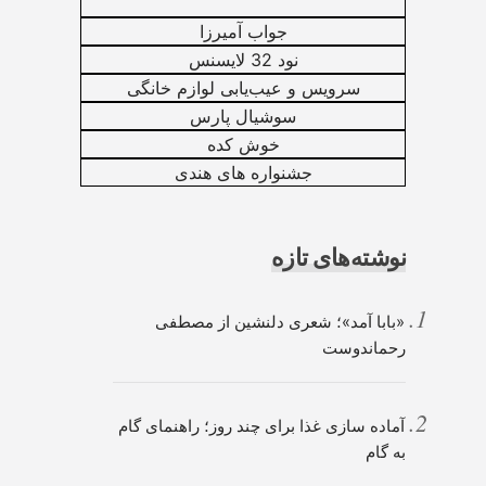
جواب آمیرزا
نود 32 لایسنس
سرویس و عیب‌یابی لوازم خانگی
سوشیال پارس
خوش کده
جشنواره های هندی
نوشته‌های تازه
«بابا آمد»؛ شعری دلنشین از مصطفی
رحماندوست
آماده سازی غذا برای چند روز؛ راهنمای گام
به گام