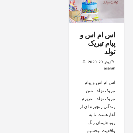
اس ام اس و
پیام تبریک
تولد
ژوئن 29, 2020
asaran
اس ام اس و پیام
تبریک تولد متن
تبریک تولد عزیزم
زندگی زنجیره ای از
آغازهست تا به
رویاهایمان رنگ
واقعیت ببخشیم