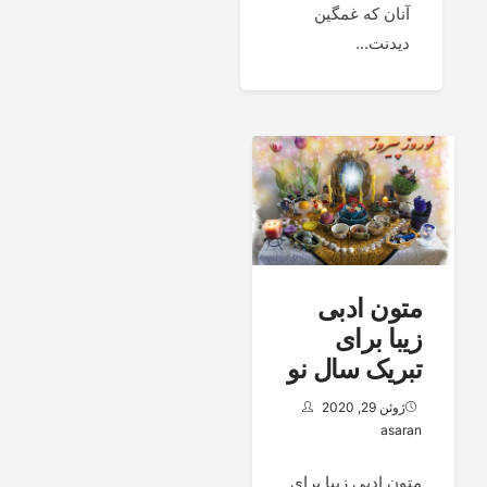
آنان که غمگین
دیدنت...
متون ادبی
زیبا برای
تبریک سال نو
ژوئن 29, 2020
asaran
متون ادبی زیبا برای