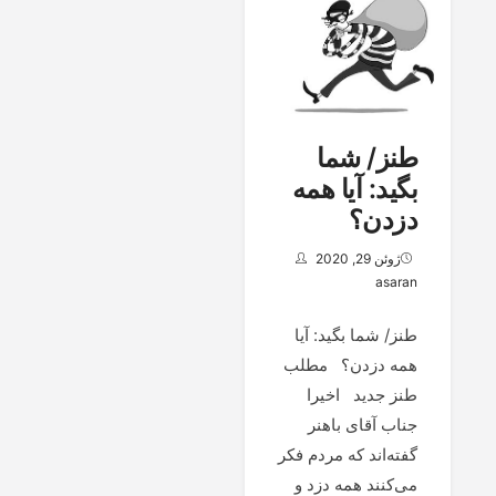
طنز/ شما
بگید: آیا همه
دزدن؟
ژوئن 29, 2020
asaran
طنز/ شما بگید: آیا
همه دزدن؟ مطلب
طنز جدید اخیرا
جناب آقای باهنر
گفته‌‌اند که مردم فکر
می‌کنند همه دزد و