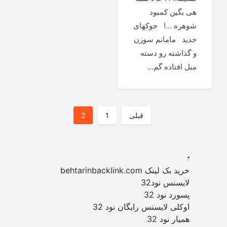
هی بگین کمبود
شوهره …! جوکهای
جدید مامانم سوزن
و گذاشته رو دسته
مبل افتاده گم...
صفحه‌بندی
قبلی
1
2
نوشته‌ها
.
خرید بک لینک behtarinbacklink.com
لایسنس نود32
پسورد نود 32
اوکلی لایسنس رایگان نود 32
همیار نود 32