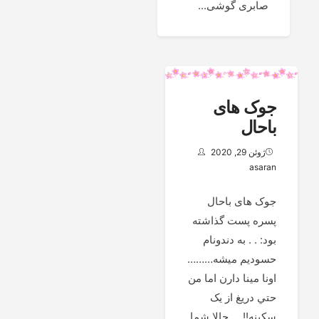
صابری گوشی...
جوک های
باحال
ژوئن 29, 2020
asaran
جوک های باحال
پسره پست گذاشته
بود: . . به دندونام
حسوديم ميشه………
اونا مينا دارن اما من
حتي دريغ از یک
سكينه!! . . حالا شما