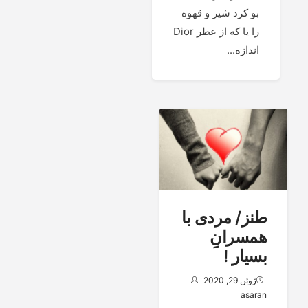
بو کرد شیر و قهوه
را یا که از عطر Dior
اندازه...
طنز/ مردی با
همسرانِ
بسیار !
ژوئن 29, 2020
asaran