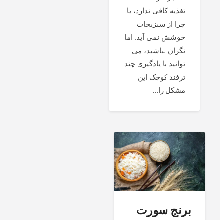
تغذیه کافی ندارد، یا
چرا از سبزیجات
خوشش نمی آید. اما
نگران نباشید، می
توانید با یادگیری چند
ترفند کوچک این
مشکل را...
برنج سورت