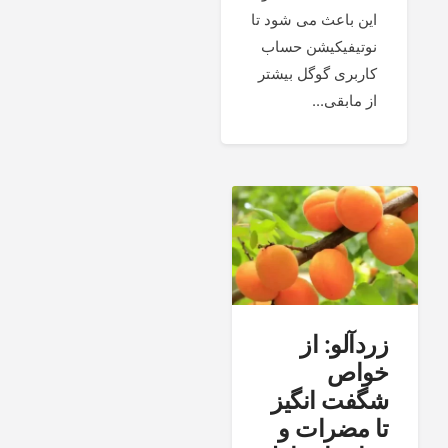
این باعث می شود تا
نوتیفیکیشن حساب
کاربری گوگل بیشتر
از مابقی...
زردآلو: از
خواص
شگفت انگیز
تا مضرات و