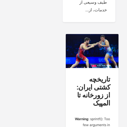
طیف وسیعی از
خدمات، از...
تاریخچه
کشتی ایران:
از زورخانه تا
المپیک
Warning
: sprintf(): Too
few arguments in