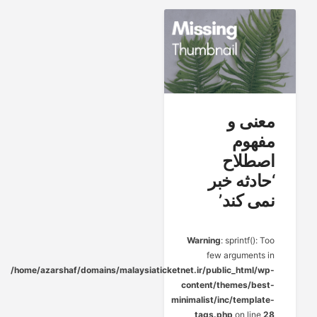
معنی و
مفهوم
اصطلاح
‘حادثه خبر
نمی کند’
Warning
: sprintf(): Too
few arguments in
/home/azarshaf/domains/malaysiaticketnet.ir/public_html/wp-
content/themes/best-
minimalist/inc/template-
tags.php
on line
28