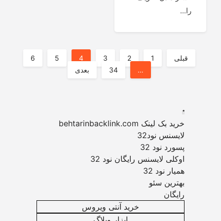
را...
صفحه‌بندی
قبلی
1
2
3
4
5
6
…
34
بعدی
نوشته‌ها
.
خرید بک لینک behtarinbacklink.com
لایسنس نود32
پسورد نود 32
اوکلی لایسنس رایگان نود 32
همیار نود 32
بهترین سئو
رایگان
خرید آنتی ویروس
ابزار وبلاگ