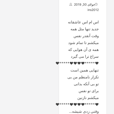
جولای 30, 2019
ins2012
اس ام اس عاشقانه
جدید تنها مثل همه
وقت آنقدر نفس
میکشم تا تمام شود
همه ی آن هوایی که
سراغ ترا می گیرد
♥*****♥♥♥♥*****♥
تنهایی همین است
تکرار نامنظم من بی
تو بی آنکه بدانی
برای تو نفس
میکشم نازنین
♥*****♥♥♥♥*****♥
وقتی زدی شیشه...