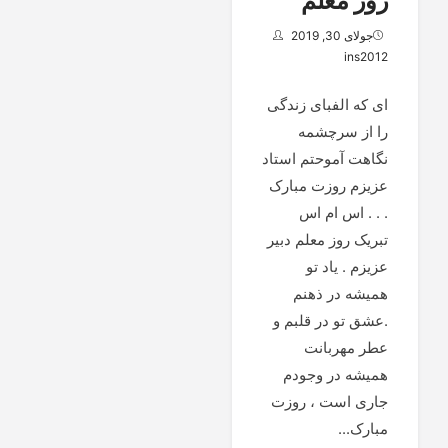
روز معلم
جولای 30, 2019
ins2012
ای که الفبای زندگی
را از سرچشمه
نگاهت آموحتم استاد
عزیزم روزت مبارک
. . . اس ام اس
تبریک روز معلم دبیر
عزیزم . یاد تو
همیشه در ذهنم
.عشق تو در قلبم و
عطر مهربانت
همیشه در وجودم
جاری است ، روزت
مبارک...