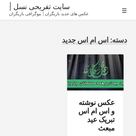
Ski
سایت تفریحی نسل |
☰
t
عکس های جدید بازیگران | بیوگرافی بازیگران
conten
دسته:
اس ام اس جدید
عکس نوشته
و اس ام اس
تبریک عید
مبعث