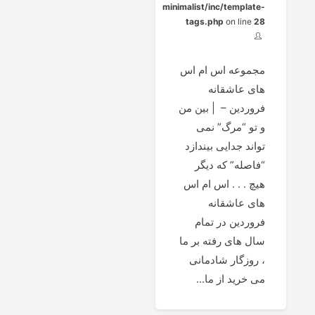
minimalist/inc/template-
tags.php
on line
28
مجموعه اس ام اس
های عاشقانه
فروردین – | ﺑﯿﻦ ﻣﻦ
ﻭ ﺗﻮ “ﻣﺮﮒ” ﻧﻤﯽ
ﺗﻮﺍﻧﺪ ﺟﺪﺍﯾﯽ ﺑﯿﻨﺪﺍﺯﺩ
“ﻓﺎﺻﻠﻪ” ﮐﻪ ﺩﯾﮕﺮ
ﻫﯿﭻ . . . اس ام اس
های عاشقانه
فروردین در تمام
سال های رفته بر ما
، روزگار شادمانی
می خرید از ما...