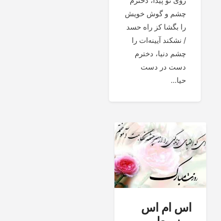
روی تو پیدا، دخترم
چشم و گوش خویش
را بگشا کز راه حسد
/ نشکند آیینه‌ات را
چشم دنیا، دخترم
دست در دست
حیا...
اس ام اس