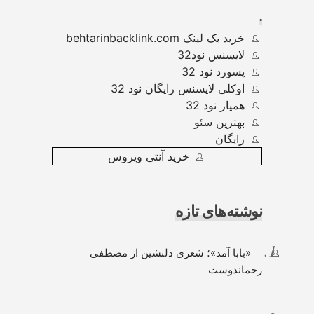
.
خرید بک لینک behtarinbacklink.com
لایسنس نود32
پسورد نود 32
اوکلی لایسنس رایگان نود 32
همیار نود 32
بهترین سئو
رایگان
خرید آنتی ویروس
نوشته‌های تازه
«بابا آمد»؛ شعری دلنشین از مصطفی
رحماندوست