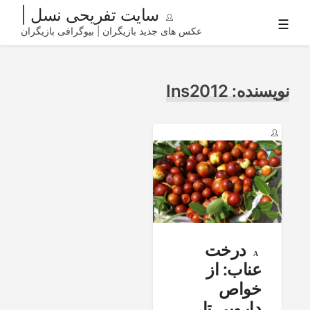
سایت تفریحی نسل |
☰
Ski
عکس های جدید بازیگران | بیوگرافی بازیگران
t
conten
نویسنده:
Ins2012
درخت
عناب: از
خواص
دارویی تا