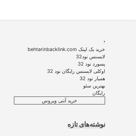
Ski
t
conten
.
خرید بک لینک behtarinbacklink.com
لایسنس نود32
پسورد نود 32
اوکلی لایسنس رایگان نود 32
همیار نود 32
بهترین سئو
رایگان
خرید آنتی ویروس
نوشته‌های تازه