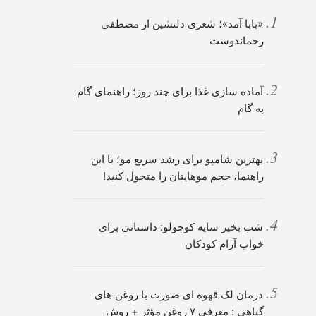
«بابا آمد»؛ شعری دلنشین از مصطفی
رحماندوست
آماده سازی غذا برای چند روز؛ راهنمای گام
به گام
بهترین شامپو برای رشد سریع مو؛ با این
راهنما، حجم موهایتان را متحول کنید!
شب بخیر سایه کوچولو: داستانی برای
خواب آرام کودکان
درمان لک قهوه ای صورت با روغن های
گیاهی : معرفی ۷ روغن مؤثر + روش