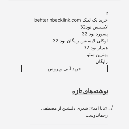
.
خرید بک لینک behtarinbacklink.com
لایسنس نود32
پسورد نود 32
اوکلی لایسنس رایگان نود 32
همیار نود 32
بهترین سئو
رایگان
خرید آنتی ویروس
نوشته‌های تازه
«بابا آمد»؛ شعری دلنشین از مصطفی
رحماندوست