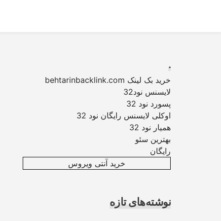
Ski
t
conten
.
خرید بک لینک behtarinbacklink.com
لایسنس نود32
پسورد نود 32
اوکلی لایسنس رایگان نود 32
همیار نود 32
بهترین سئو
رایگان
خرید آنتی ویروس
نوشته‌های تازه