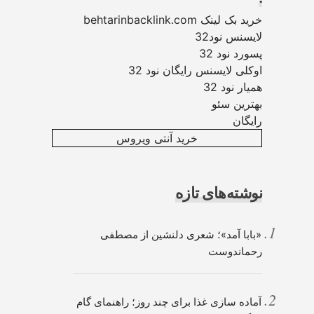
خرید بک لینک behtarinbacklink.com
لایسنس نود32
پسورد نود 32
اوکلی لایسنس رایگان نود 32
همیار نود 32
بهترین سئو
رایگان
خرید آنتی ویروس
نوشته‌های تازه
«بابا آمد»؛ شعری دلنشین از مصطفی
رحماندوست
آماده سازی غذا برای چند روز؛ راهنمای گام